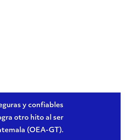
erador
uatemala
guras y confiables
gra otro hito al ser
atemala (OEA-GT).