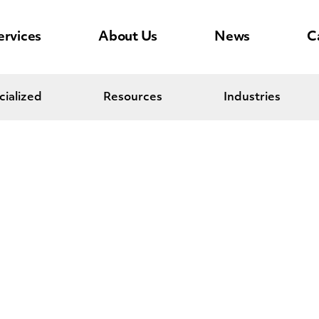
ervices
About Us
News
C
cialized
Resources
Industries
o de Crowley co
 hace merecedor