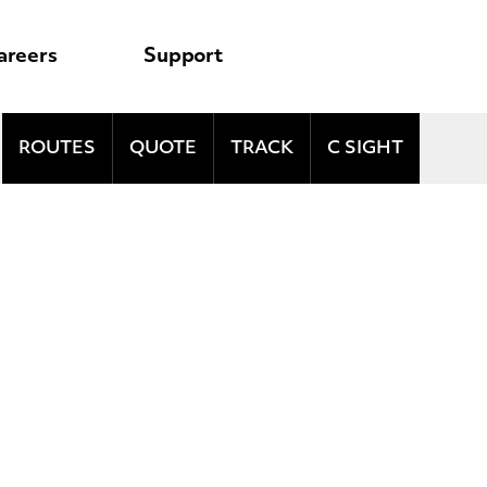
areers
Support
ROUTES
QUOTE
TRACK
C SIGHT
n la
 de la