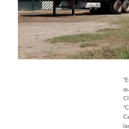
Guatemala
“E
qu
Cl
“C
Ce
la