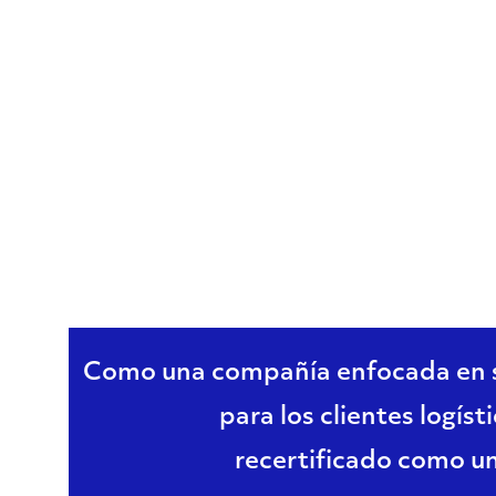
con
Recertificac
la
Económico A
Seguridad
le
hace
merecedor
Como una compañía enfocada en so
de
para los clientes logís
recertificado como 
la