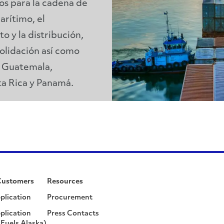
os para la cadena de
arítimo, el
o y la distribución,
solidación así como
y Guatemala,
ta Rica y Panamá.
Customers
Resources
plication
Procurement
plication
Press Contacts
Fuels Alaska)