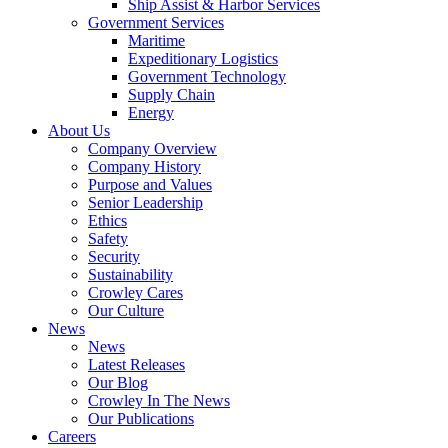
Ship Assist & Harbor Services
Government Services
Maritime
Expeditionary Logistics
Government Technology
Supply Chain
Energy
About Us
Company Overview
Company History
Purpose and Values
Senior Leadership
Ethics
Safety
Security
Sustainability
Crowley Cares
Our Culture
News
News
Latest Releases
Our Blog
Crowley In The News
Our Publications
Careers