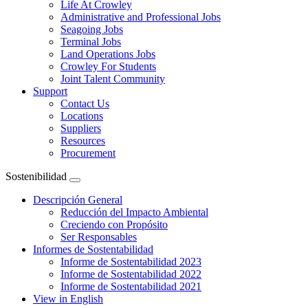
Life At Crowley
Administrative and Professional Jobs
Seagoing Jobs
Terminal Jobs
Land Operations Jobs
Crowley For Students
Joint Talent Community
Support
Contact Us
Locations
Suppliers
Resources
Procurement
Sostenibilidad
Expand
menu
Descripción General
Reducción del Impacto Ambiental
Creciendo con Propósito
Ser Responsables
Informes de Sostentabilidad
Informe de Sostentabilidad 2023
Informe de Sostentabilidad 2022
Informe de Sostentabilidad 2021
View in English