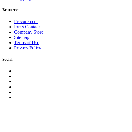
Resources
Procurement
Press Contacts
Company Store
Sitemap
Terms of Use
Privacy Policy
Social
Facebook
Instagram
LinkedIn
YouTube
Pinterest
Twitter