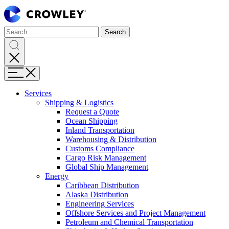
Skip
to
Content
Search
Search
Search
for:
Search
Menu
Services
Shipping & Logistics
Request a Quote
Ocean Shipping
Inland Transportation
Warehousing & Distribution
Customs Compliance
Cargo Risk Management
Global Ship Management
Energy
Caribbean Distribution
Alaska Distribution
Engineering Services
Offshore Services and Project Management
Petroleum and Chemical Transportation