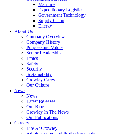
Government
Maritime
Services
Expeditionary Logistics
Government Technology
Supply Chain
Energy
About Us
Company Overview
Company History
Purpose and Values
Senior Leadership
Ethics
Safety
Security
Sustainability
Crowley Cares
Our Culture
News
News
Latest Releases
Our Blog
Crowley In The News
Our Publications
Careers
Life At Crowley
Administrative and Professional Jobs