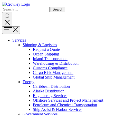
Page
Search
Sections
Search
Search
for:
Skip
Search
to
content
Menu
Skip
to
Services
search
Expand
Shipping & Logistics
Shipping
Request a Quote
&
Ocean Shipping
Logistics
Inland Transportation
Warehousing & Distribution
Customs Compliance
Cargo Risk Management
Global Ship Management
Expand
Energy
Energy
Caribbean Distribution
Alaska Distribution
Engineering Services
Offshore Services and Project Management
Petroleum and Chemical Transportation
Ship Assist & Harbor Services
Expand
Government Services