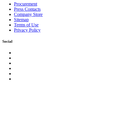
Procurement
Press Contacts
Company Store
Sitemap
Terms of Use
Privacy Policy
Social
Facebook
Instagram
LinkedIn
YouTube
Pinterest
Twitter