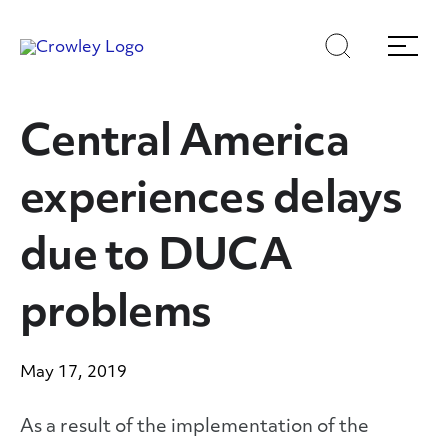
Skip
Skip
Search
Menu
to
to
content
search
Page Sections
Central America
experiences delays
due to DUCA
problems
May 17, 2019
As a result of the implementation of the