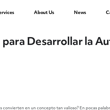
ervices
About Us
News
C
 para Desarrollar la A
as convierten en un concepto tan valioso? En pocas palab